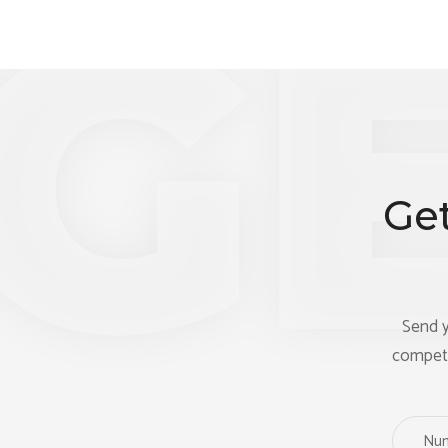
Ge
Send y
competit