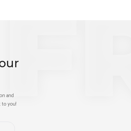
Your
ion and
 to you!