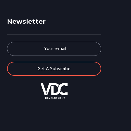
Newsletter
E
m
a
i
l