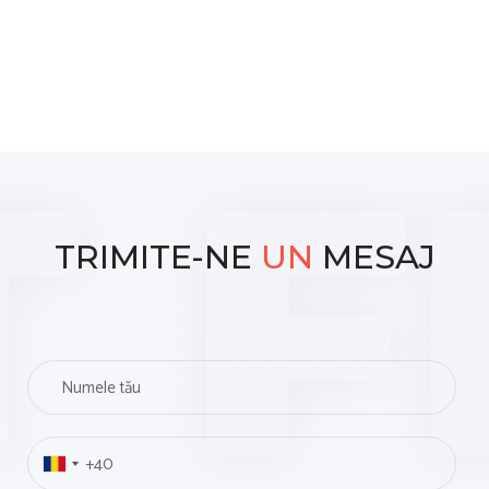
TRIMITE-NE
UN
MESAJ
N
u
m
P
e
h